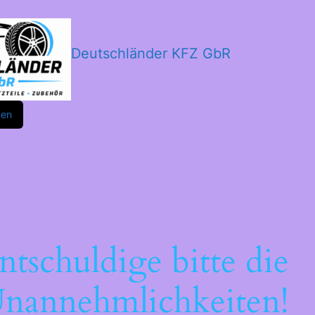
Deutschländer KFZ GbR
m
ok
den
ntschuldige bitte die
nannehmlichkeiten!