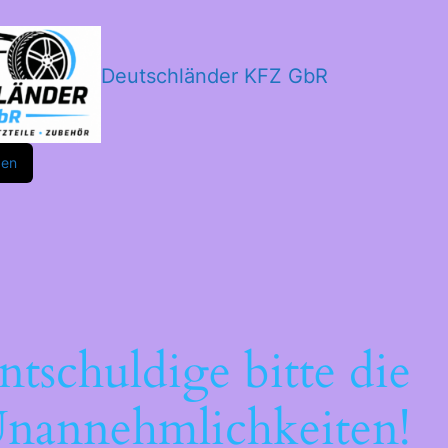
Deutschländer KFZ GbR
m
ok
den
ntschuldige bitte die
nannehmlichkeiten!