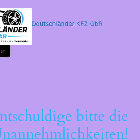
Deutschländer KFZ GbR
m
ok
den
ntschuldige bitte die
nannehmlichkeiten!