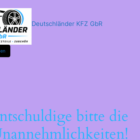
Deutschländer KFZ GbR
m
ok
den
ntschuldige bitte die
nannehmlichkeiten!