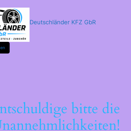
Deutschländer KFZ GbR
m
ok
den
ntschuldige bitte die
nannehmlichkeiten!