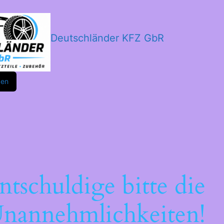
Deutschländer KFZ GbR
m
ok
den
ntschuldige bitte die
nannehmlichkeiten!