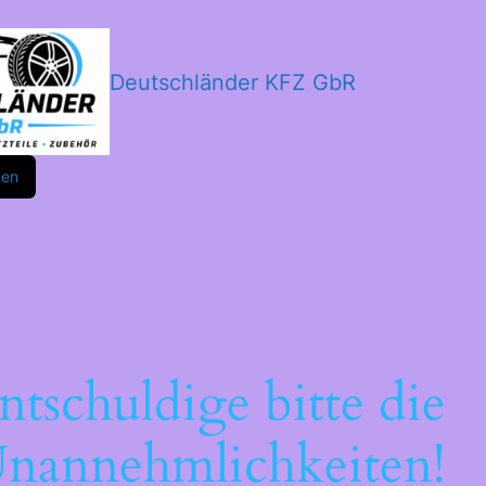
Deutschländer KFZ GbR
m
ok
den
ntschuldige bitte die
nannehmlichkeiten!