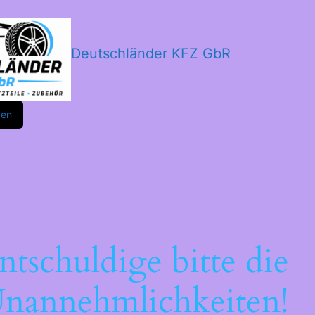
Deutschländer KFZ GbR
m
ok
den
ntschuldige bitte die
nannehmlichkeiten!