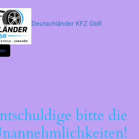
Deutschländer KFZ GbR
m
ok
den
ntschuldige bitte die
nannehmlichkeiten!