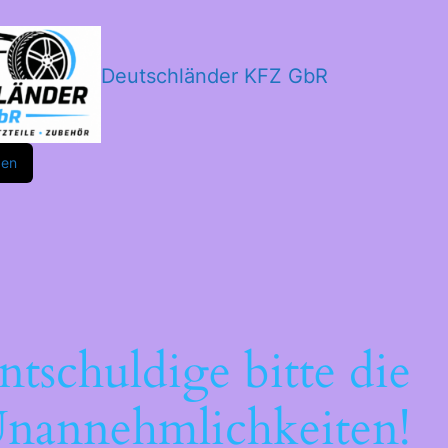
Deutschländer KFZ GbR
m
ok
den
ntschuldige bitte die
nannehmlichkeiten!