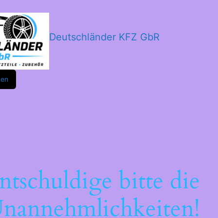
Deutschländer KFZ GbR
m
ok
den
ntschuldige bitte die
nannehmlichkeiten!