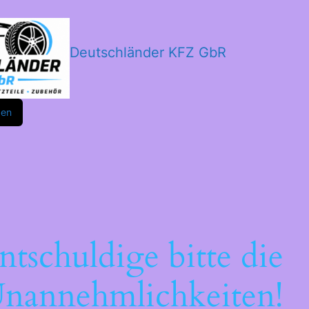
Deutschländer KFZ GbR
m
ok
den
ntschuldige bitte die
nannehmlichkeiten!