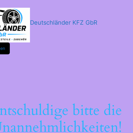
Deutschländer KFZ GbR
m
ok
den
ntschuldige bitte die
nannehmlichkeiten!