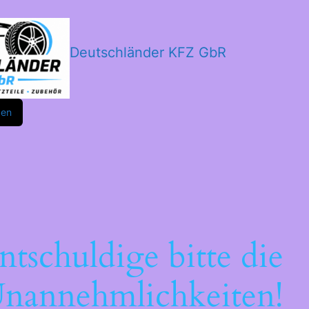
Deutschländer KFZ GbR
m
ok
den
ntschuldige bitte die
nannehmlichkeiten!