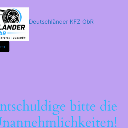
Deutschländer KFZ GbR
m
ok
den
ntschuldige bitte die
nannehmlichkeiten!