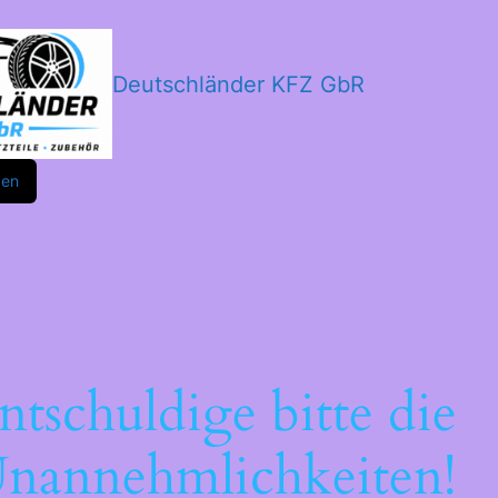
Deutschländer KFZ GbR
m
ok
den
ntschuldige bitte die
nannehmlichkeiten!