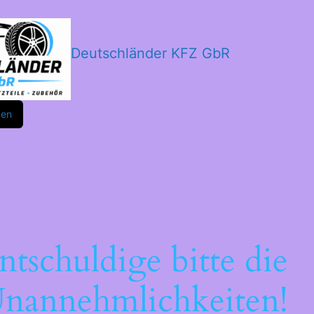
Deutschländer KFZ GbR
m
ok
den
ntschuldige bitte die
nannehmlichkeiten!