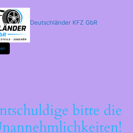
Deutschländer KFZ GbR
m
ok
den
ntschuldige bitte die
nannehmlichkeiten!