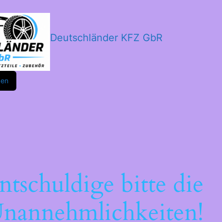
Deutschländer KFZ GbR
m
ok
den
ntschuldige bitte die
nannehmlichkeiten!