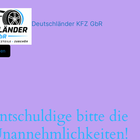
Deutschländer KFZ GbR
m
ok
den
ntschuldige bitte die
nannehmlichkeiten!