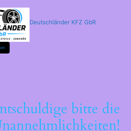
Deutschländer KFZ GbR
m
ok
den
ntschuldige bitte die
nannehmlichkeiten!