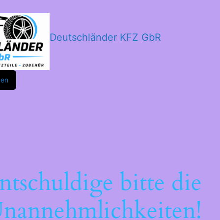
Deutschländer KFZ GbR
m
ok
den
ntschuldige bitte die
nannehmlichkeiten!