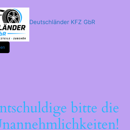
Deutschländer KFZ GbR
m
ok
den
ntschuldige bitte die
nannehmlichkeiten!