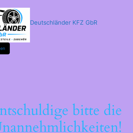
Deutschländer KFZ GbR
m
ok
den
ntschuldige bitte die
nannehmlichkeiten!