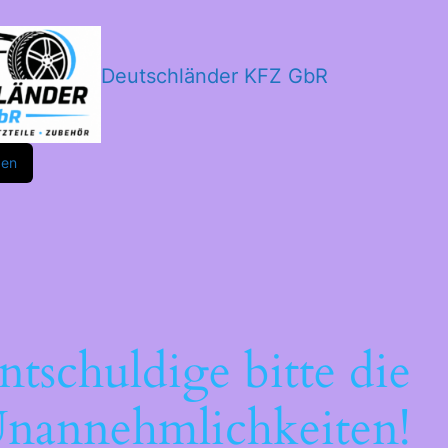
Deutschländer KFZ GbR
m
ok
den
ntschuldige bitte die
nannehmlichkeiten!