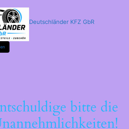
Deutschländer KFZ GbR
m
ok
den
ntschuldige bitte die
nannehmlichkeiten!