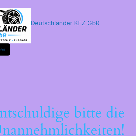
Deutschländer KFZ GbR
m
ok
den
ntschuldige bitte die
nannehmlichkeiten!