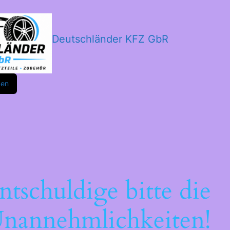
Deutschländer KFZ GbR
m
ok
den
ntschuldige bitte die
nannehmlichkeiten!