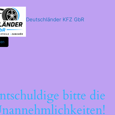
Deutschländer KFZ GbR
m
ok
den
ntschuldige bitte die
nannehmlichkeiten!