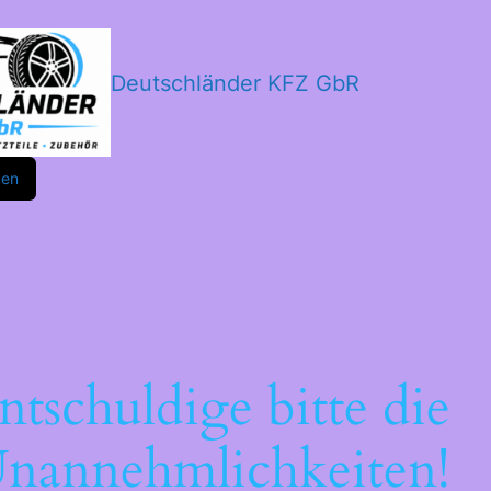
Deutschländer KFZ GbR
m
ok
den
ntschuldige bitte die
nannehmlichkeiten!