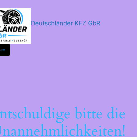
Deutschländer KFZ GbR
m
ok
den
ntschuldige bitte die
nannehmlichkeiten!