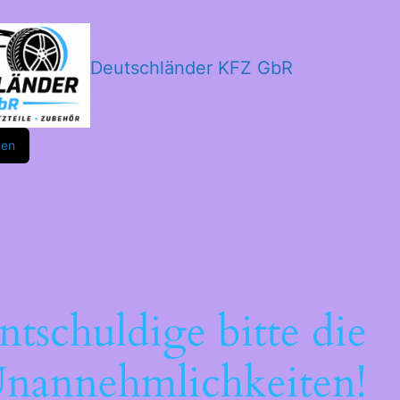
Deutschländer KFZ GbR
m
ok
den
ntschuldige bitte die
nannehmlichkeiten!