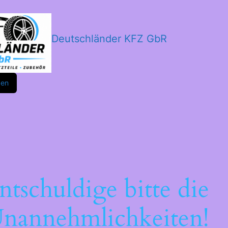
Deutschländer KFZ GbR
m
ok
den
ntschuldige bitte die
nannehmlichkeiten!